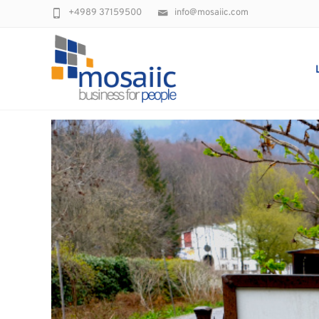
+4989 37159500
info@mosaiic.com
Referenzen