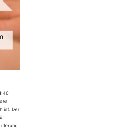
t 40
eses
 ist. Der
ür
orderung