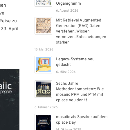
Organigramm
uen
6. August 2026
ive
Mit Retrieval Augmented
Reise zu
Generation (RAG) Daten
23. April
verstehen, Wissen
vernetzen, Entscheidungen
stärken
15. Mai 2026
Legacy-Systeme neu
gedacht
6. März 2026
Sechs Jahre
Methodenkompetenz: Wie
mosaiic PPM und PTM mit
cplace neu denkt
6. Februar 2026
mosaiic als Speaker auf dem
cplace Day
14. Oktober 2025