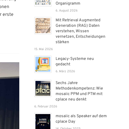
Organigramm
ionen
6. August 2026
r erste
Mit Retrieval Augmented
Generation (RAG) Daten
verstehen, Wissen
vernetzen, Entscheidungen
stärken
15. Mai 2026
Legacy-Systeme neu
gedacht
6. März 2026
Sechs Jahre
Methodenkompetenz: Wie
mosaiic PPM und PTM mit
cplace neu denkt
6. Februar 2026
mosaiic als Speaker auf dem
cplace Day
14. Oktober 2025