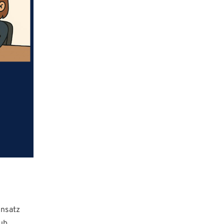
insatz
ub