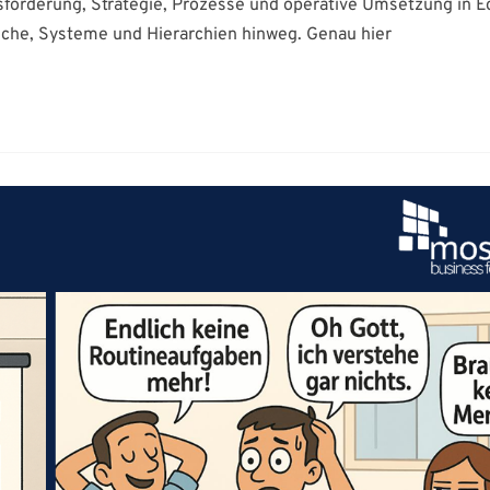
orderung, Strategie, Prozesse und operative Umsetzung in E
iche, Systeme und Hierarchien hinweg. Genau hier