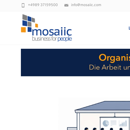
+4989 37159500
info@mosaiic.com
Organisation & Wandel