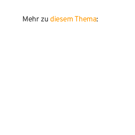
Mehr zu
diesem Thema
:
Orientierung im Business – in fünf
Schritten zur Unternehmensvision