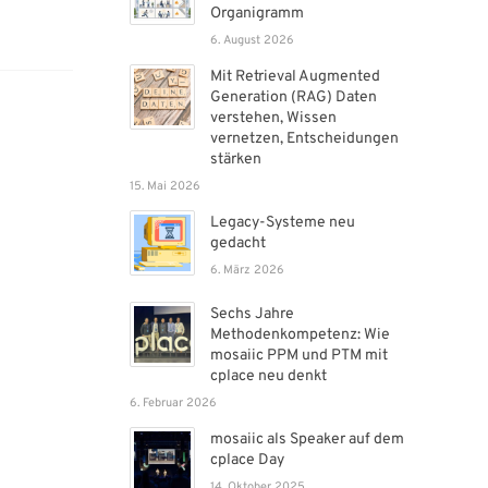
Organigramm
6. August 2026
Mit Retrieval Augmented
Generation (RAG) Daten
verstehen, Wissen
vernetzen, Entscheidungen
stärken
15. Mai 2026
Legacy-Systeme neu
gedacht
6. März 2026
Sechs Jahre
Methodenkompetenz: Wie
mosaiic PPM und PTM mit
cplace neu denkt
6. Februar 2026
Adresse
mosaiic als Speaker auf dem
cplace Day
+49 89 37 15 95 00
nisation
14. Oktober 2025