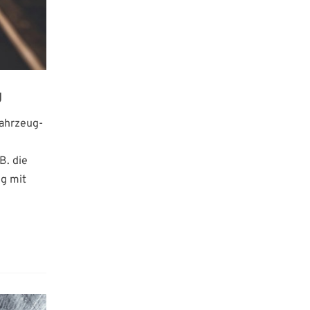
g
fahrzeug-
B. die
ng mit