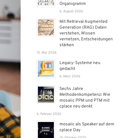
Organigramm
6. August 2026
Mit Retrieval Augmented
Generation (RAG) Daten
verstehen, Wissen
vernetzen, Entscheidungen
stärken
15. Mai 2026
Legacy-Systeme neu
gedacht
6. März 2026
Sechs Jahre
Methodenkompetenz: Wie
mosaiic PPM und PTM mit
cplace neu denkt
6. Februar 2026
mosaiic als Speaker auf dem
cplace Day
14. Oktober 2025