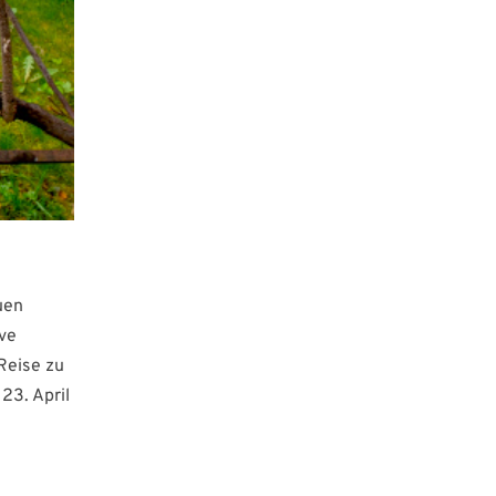
uen
ive
Reise zu
23. April