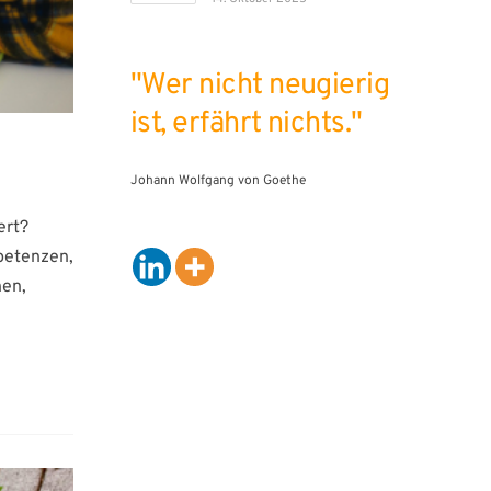
"Wer nicht neugierig
ist, erfährt nichts."
Johann Wolfgang von Goethe
ert?
petenzen,
nen,