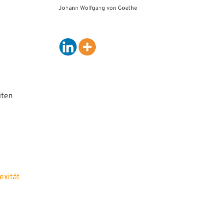
Johann Wolfgang von Goethe
iten
Adresse
s
+49 89 37 15 95 00
nisation
xität
anigramm
info@mosaiic.com
Schleißheimer Straße 156
nted
80797 München