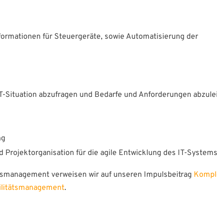
nformationen für Steuergeräte, sowie Automatisierung der
T-Situation abzufragen und Bedarfe und Anforderungen abzule
ng
ks
Impulse
 Projektorganisation für die agile Entwicklung des IT-System
ngen
Die eigentliche Orga
tätsmanagement verweisen wir auf unseren Impulsbeitrag
Komple
steht in keinem Org
e
bilitätsmanagement
.
6. August 2026
ns
e
Mit Retrieval Augme