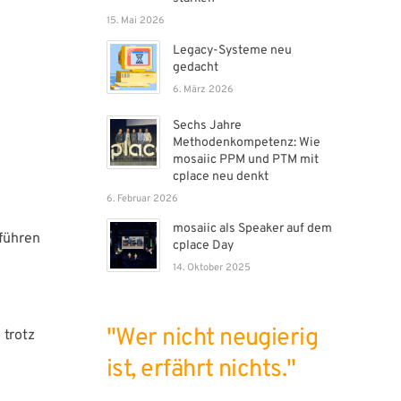
15. Mai 2026
Legacy-Systeme neu
gedacht
6. März 2026
Sechs Jahre
Methodenkompetenz: Wie
mosaiic PPM und PTM mit
cplace neu denkt
6. Februar 2026
mosaiic als Speaker auf dem
 führen
cplace Day
14. Oktober 2025
"Wer nicht neugierig
 trotz
ist, erfährt nichts."