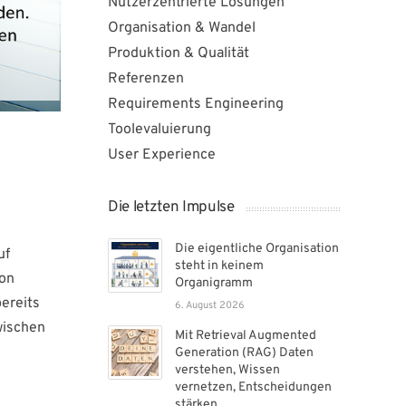
Nutzerzentrierte Lösungen
Organisation & Wandel
Produktion & Qualität
Referenzen
Requirements Engineering
Toolevaluierung
User Experience
Die letzten Impulse
Die eigentliche Organisation
uf
steht in keinem
ion
Organigramm
ereits
6. August 2026
wischen
Mit Retrieval Augmented
Generation (RAG) Daten
verstehen, Wissen
vernetzen, Entscheidungen
stärken