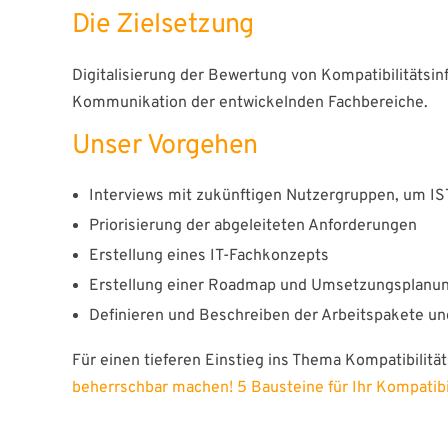
Die Zielsetzung
Digitalisierung der Bewertung von Kompatibilitätsi
Kommunikation der entwickelnden Fachbereiche.
Unser Vorgehen
Interviews mit zukünftigen Nutzergruppen, um IS
Priorisierung der abgeleiteten Anforderungen
Erstellung eines IT-Fachkonzepts
Erstellung einer Roadmap und Umsetzungsplanu
Seiten Lin
Definieren und Beschreiben der Arbeitspakete und
Leistu
Für einen tieferen Einstieg ins Thema Kompatibili
Impuls
beherrschbar machen! 5 Bausteine für Ihr Kompati
Über u
Wir entwickeln Lösungen im
Karrier