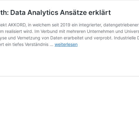
h: Data Analytics Ansätze erklärt
jekt AKKORD, in welchem seit 2019 ein integrierter, datengetriebene
form realisiert wird. Im Verbund mit mehreren Unternehmen und Univ
yse und Vernetzung von Daten erarbeitet und verprobt. Industriell
Navigieren
rt ein tiefes Verständnis …
weiterlesen
Sie
durch
das
Daten-
Labyrinth:
Data
Analytics
Ansätze
erklärt